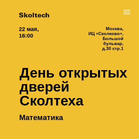
22 мая,
Москва,
ИЦ «Сколково»,
16:00
Большой
бульвар,
д.30 стр.1
День открытых
дверей
Сколтеха
Математика